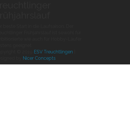
reuchtlinger
rühjahrslauf
r beste Start in die Laufsaison. Der
euchtlinger Frühjahrslauf ist sowohl für
bitionierte wie auch für Hobby-Läufer
stens geeignet
pyright
©
2019
ESV Treuchtlingen
|
signed by
Nicer Concepts