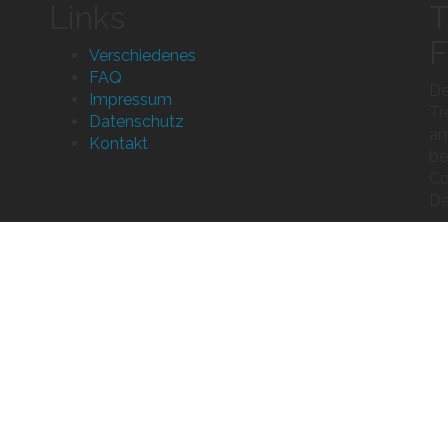
Links
T
F
Verschiedenes
FAQ
De
Impressum
Tr
Datenschutz
am
Kontakt
be
Co
De