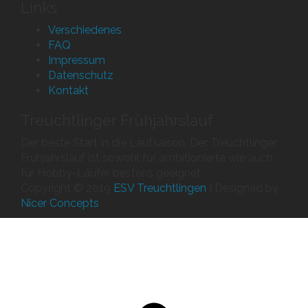
Links
Verschiedenes
FAQ
Impressum
Datenschutz
Kontakt
Treuchtlinger Frühjahrslauf
Der beste Start in die Laufsaison. Der Treuchtlinger
Frühjahrslauf ist sowohl für ambitionierte wie auch
für Hobby-Läufer bestens geeignet
Copyright
©
2019
ESV Treuchtlingen
| Designed by
Nicer Concepts