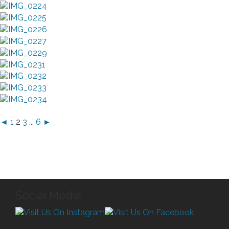
◄
1
2
3
...
6
►
Social Media